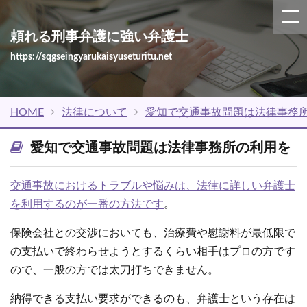
頼れる刑事弁護に強い弁護士
https://sqgseingyarukaisyuseturitu.net
HOME
法律について
愛知で交通事故問題は法律事務
愛知で交通事故問題は法律事務所の利用を
交通事故におけるトラブルや悩みは、法律に詳しい弁護士
を利用するのが一番の方法です
。
保険会社との交渉においても、治療費や慰謝料が最低限で
の支払いで終わらせようとするくらい相手はプロの方です
ので、一般の方では太刀打ちできません。
納得できる支払い要求ができるのも、弁護士という存在は